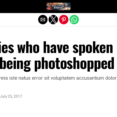
Exit mobile version
ties who have spoken
 being photoshopped
mnis iste natus error sit voluptatem accusantium dol
July 25, 2017