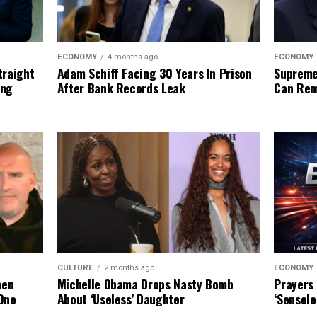
ECONOMY
ECONOMY
4 months ago
Supreme
traight
Adam Schiff Facing 30 Years In Prison
Can Rem
ing
After Bank Records Leak
ECONOMY
CULTURE
2 months ago
Prayers 
hen
Michelle Obama Drops Nasty Bomb
‘Sensele
One
About ‘Useless’ Daughter