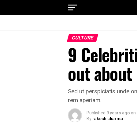
CULTURE
9 Celebri
out about
Sed ut perspiciatis unde o
rem aperiam.
Published
9 years ago
on
By
rakesh sharma