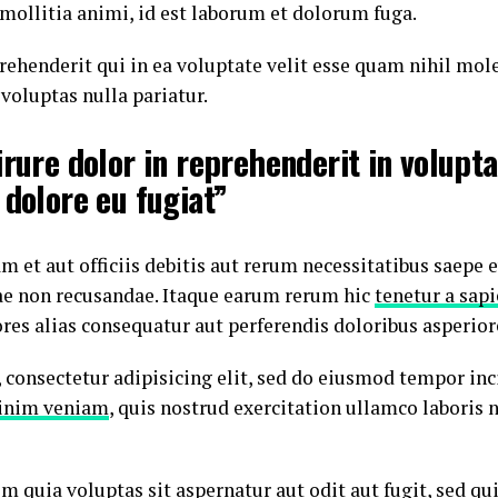
t mollitia animi, id est laborum et dolorum fuga.
ehenderit qui in ea voluptate velit esse quam nihil mole
voluptas nulla pariatur.
irure dolor in reprehenderit in volupta
 dolore eu fugiat”
t aut officiis debitis aut rerum necessitatibus saepe e
ae non recusandae. Itaque earum rerum hic
tenetur a sap
res alias consequatur aut perferendis doloribus asperiore
consectetur adipisicing elit, sed do eiusmod tempor inci
inim veniam
, quis nostrud exercitation ullamco laboris n
quia voluptas sit aspernatur aut odit aut fugit, sed q