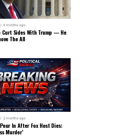
4 months ago
 Curt Sides With Trump — He
ove The All
2 months ago
Pour In After Fox Host Dies:
ss Murder’