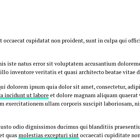
t occaecat cupidatat non proident, sunt in culpa qui offi
nis iste natus error sit voluptatem accusantium dolore
llo inventore veritatis et quasi architecto beatae vitae d
i dolorem ipsum quia dolor sit amet, consectetur, adipis
 incidunt ut labore
et dolore magnam aliquam quaerat 
 exercitationem ullam corporis suscipit laboriosam, ni
 iusto odio dignissimos ducimus qui blanditiis praesent
 et quas
molestias excepturi sint
occaecati cupiditate non