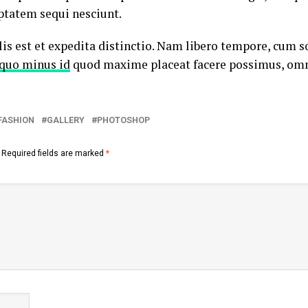
ptatem sequi nesciunt.
s est et expedita distinctio. Nam libero tempore, cum so
 quo minus id
quod maxime placeat facere possimus, omn
FASHION
GALLERY
PHOTOSHOP
Required fields are marked
*